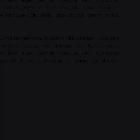
at felis eget, blandit congue velit. Curabitur
tincidunt. Cras dictum posuere urna tristique
 tristique odio nulla, quis blandit quam varius
urna fermentum, a lacinia dui ultricies. Nulla sed
 pharetra massa, nec eleifend orci. Nullam justo
at felis eget, blandit congue velit. Curabitur
m elit ut urna fermentum, a lacinia dui ultricies.
.