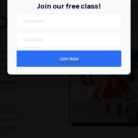
Join our free class!
sons
nia dui
ssa, nec
No Thanks!
is eget,
ingilla
stique
blandit
nia dui
ssa, nec
is eget,