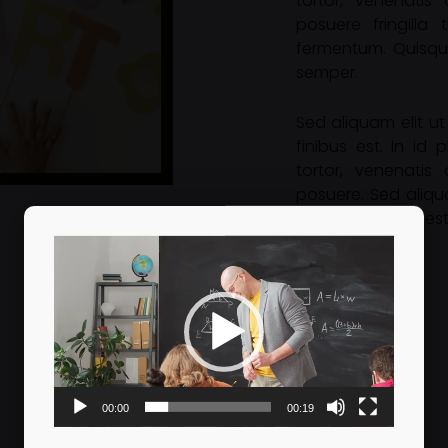
tortor, venenatis 
posuere fringilla 
fermentum. Quisque
semper.
Sed aliquam elit ut 
finibus est. In id
tortor, venenatis 
posuere. Sed aliqua
Nulla sed finibus est
Video
Player
00:00
00:19