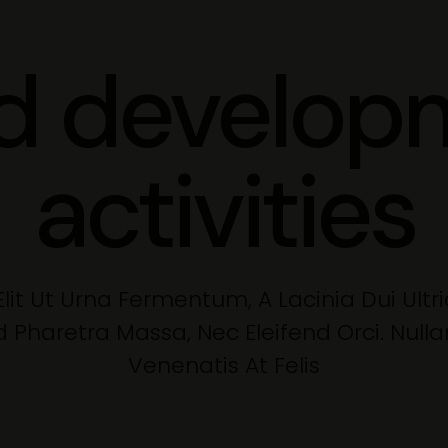
ld develop
activities
it Ut Urna Fermentum, A Lacinia Dui Ultri
 Id Pharetra Massa, Nec Eleifend Orci. Null
Venenatis At Felis