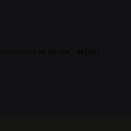
MENU
lment call today
416-555-0136