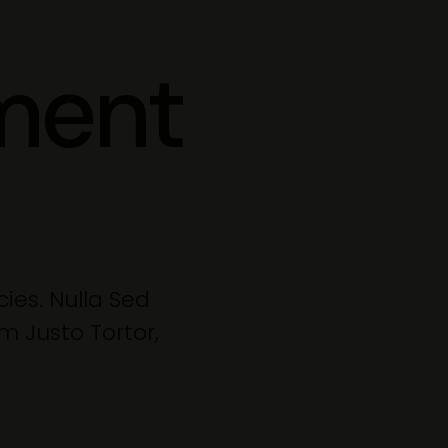
ment
cies. Nulla Sed
am Justo Tortor,