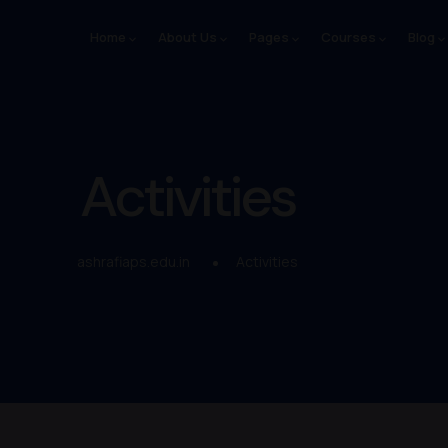
Home
About Us
Pages
Courses
Blog
Activities
ashrafiaps.edu.in
Activities