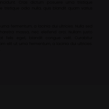
tincidunt. Cras dictum posuere urna tristique
 tristique odio nulla, quis blandit quam varius
urna fermentum, a lacinia dui ultricies. Nulla sed
 pharetra massa, nec eleifend orci. Nullam justo
at felis eget, blandit congue velit. Curabitur
m elit ut urna fermentum, a lacinia dui ultricies.
.