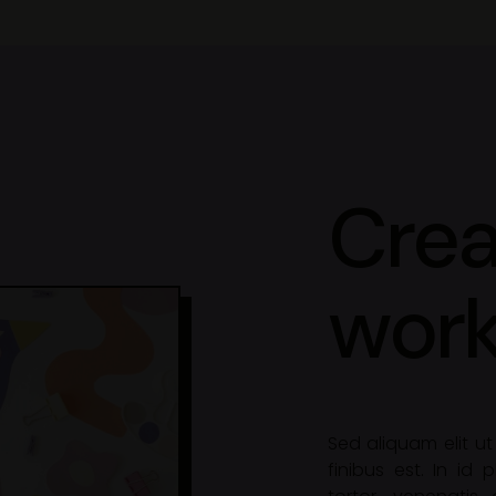
Crea
wor
Sed aliquam elit ut 
finibus est. In id